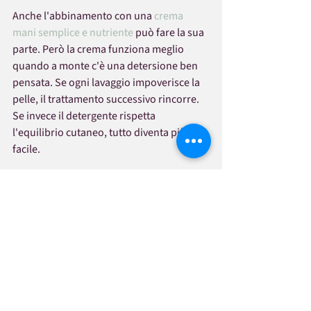
Anche l'abbinamento con una 
crema 
mani semplice e nutriente
 può fare la sua 
parte. Però la crema funziona meglio 
quando a monte c'è una detersione ben 
pensata. Se ogni lavaggio impoverisce la 
pelle, il trattamento successivo rincorre. 
Se invece il detergente rispetta 
l'equilibrio cutaneo, tutto diventa più 
facile.
Scegliere con più 
consapevolezza, senza 
complicarsi la vita
Non serve trasformare l'acquisto di un 
sapone mani in una lezione di chimica 
cosmetica. Basta partire dalle esigenze 