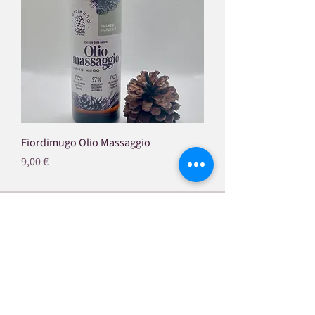
Fiordimugo Olio Massaggio
Prezzo
9,00 €
Potrebbero interessarti
anche
NOVITÀ