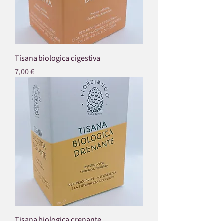
Tisana biologica digestiva
Prezzo
7,00 €
Tisana biologica drenante