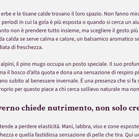
e erbe e le tisane calde trovano il loro spazio. Non fanno mir
riodi in cui la gola è più esposta o quando si cerca un aiu
punto non è prendere tutto insieme, ma scegliere il gesto più
calda se serve calma e calore, un balsamico aromatico se 
ata di freschezza.
lpini, il pino mugo occupa un posto speciale. Il suo profum
ama il bosco d’alta quota e dona una sensazione di respiro pi
no subito al benessere invernale. È una presenza che si fa 
roprio per questo piace a chi cerca sollievo naturale ma no
nverno chiede nutrimento, non solo c
e tende a perdere elasticità. Mani, labbra, viso e zone espost
hezza e quella fastidiosa sensazione di pelle che tira. Qui un