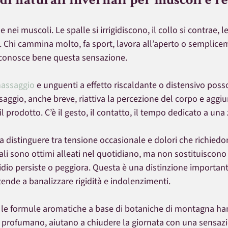
e nei muscoli. Le spalle si irrigidiscono, il collo si contrae, 
 Chi cammina molto, fa sport, lavora all’aperto o semplice
do conosce bene questa sensazione.
massaggio
 e unguenti a effetto riscaldante o distensivo posso
saggio, anche breve, riattiva la percezione del corpo e aggi
il prodotto. C’è il gesto, il contatto, il tempo dedicato a una
 distinguere tra tensione occasionale e dolori che richiedo
rali sono ottimi alleati nel quotidiano, ma non sostituiscono
dio persiste o peggiora. Questa è una distinzione important
tende a banalizzare rigidità e indolenzimenti.
, le formule aromatiche a base di botaniche di montagna ha
, profumano, aiutano a chiudere la giornata con una sensazio