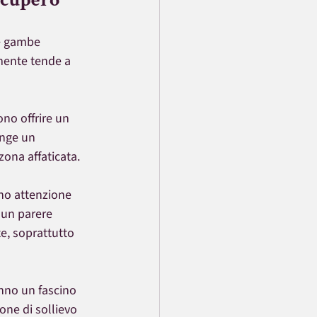
le gambe 
mente tende a 
no offrire un 
unge un 
 zona affaticata.
no attenzione 
 un parere 
e, soprattutto 
nno un fascino 
ne di sollievo 