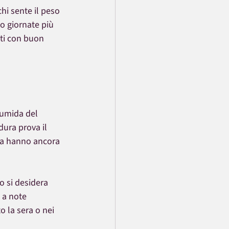
chi sente il peso 
o giornate più 
ti con buon 
 umida del 
dura prova il 
na hanno ancora 
o si desidera 
 a note 
 la sera o nei 