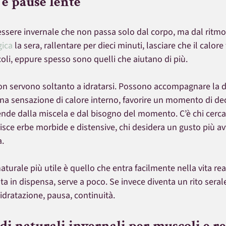
 e pause lente
ssere invernale che non passa solo dal corpo, ma dal ritmo 
gica
 la sera, rallentare per dieci minuti, lasciare che il calore 
coli, eppure spesso sono quelli che aiutano di più.
non servono soltanto a idratarsi. Possono accompagnare la 
e una sensazione di calore interno, favorire un momento di 
ende dalla miscela e dal bisogno del momento. C’è chi cerca
isce erbe morbide e distensive, chi desidera un gusto più a
a.
aturale più utile è quello che entra facilmente nella vita rea
ta in dispensa, serve a poco. Se invece diventa un rito serale
, idratazione, pausa, continuità.
di naturali invernali per muscoli e r