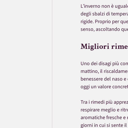
L’inverno non è uguale 
degli sbalzi di temper
rigide. Proprio per q
senso, ascoltando que
Migliori rime
Uno dei disagi più com
mattino, il riscaldame
benessere del naso e 
oggi un valore concre
Tra i rimedi più appre
respirare meglio e rit
aromatiche fresche e 
giorni in cui si sente i