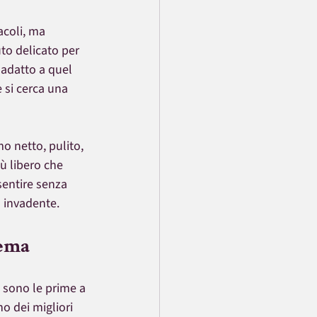
acoli, ma 
to delicato per 
 adatto a quel 
si cerca una 
o netto, pulito, 
ù libero che 
sentire senza 
n invadente.
rema
e sono le prime a 
o dei migliori 