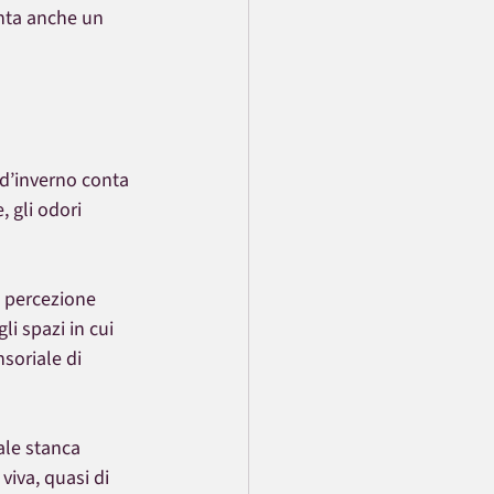
nta anche un 
 d’inverno conta 
 gli odori 
a percezione 
i spazi in cui 
soriale di 
ale stanca 
viva, quasi di 