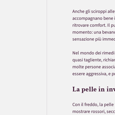
Anche gli sciroppi all
accompagnano bene i pe
ritrovare comfort. Il 
momento: una bevanda 
sensazione più immedi
Nel mondo dei rimedi a
quasi tagliente, richi
molte persone associa
essere aggressiva, e p
La pelle in i
Con il freddo, la pell
mostrare rossori, secc