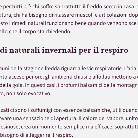
per tutti. C’è chi soffre soprattutto il freddo secco in casa, 
atura, chi ha bisogno di rilassare muscoli e articolazioni dop
uesto i rimedi naturali funzionano bene quando vengono scel
llo che il corpo sta chiedendo.
di naturali invernali per il respiro
uni della stagione fredda riguarda le vie respiratorie. L’aria
nto acceso per ore, gli ambienti chiusi e affollati mettono a 
della gola. In questi casi, i profumi balsamici della montag
to, non solo evocativo.
zzati ci sono i suffumigi con essenze balsamiche, utili quand
rovare una sensazione di apertura. Il calore del vapore, unito
resinose, crea un momento semplice ma efficace, soprattutto
l bisogno di alleggerire il respiro.