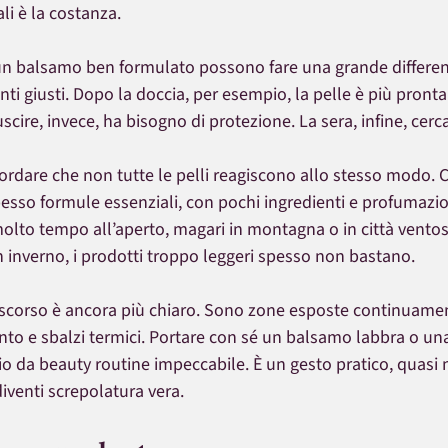
li è la costanza.
n balsamo ben formulato possono fare una grande differenz
ti giusti. Dopo la doccia, per esempio, la pelle è più pronta 
scire, invece, ha bisogno di protezione. La sera, infine, cerc
ordare che non tutte le pelli reagiscono allo stesso modo. C
pesso formule essenziali, con pochi ingredienti e profumazio
olto tempo all’aperto, magari in montagna o in città ventos
n inverno, i prodotti troppo leggeri spesso non bastano.
discorso è ancora più chiaro. Sono zone esposte continuame
ento e sbalzi termici. Portare con sé un balsamo labbra o u
io da beauty routine impeccabile. È un gesto pratico, quasi 
 diventi screpolatura vera.