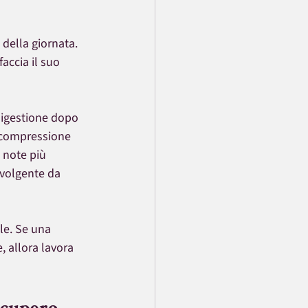
della giornata. 
faccia il suo 
digestione dopo 
decompressione 
 note più 
vvolgente da 
le. Se una 
, allora lavora 
ecupero