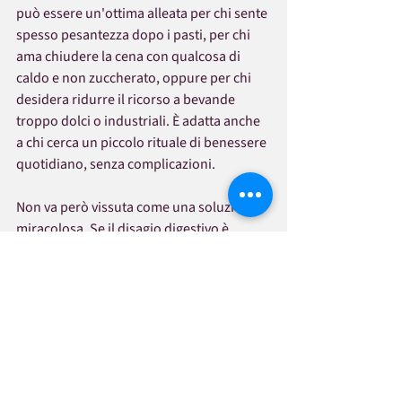
può essere un'ottima alleata per chi sente 
spesso pesantezza dopo i pasti, per chi 
ama chiudere la cena con qualcosa di 
caldo e non zuccherato, oppure per chi 
desidera ridurre il ricorso a bevande 
troppo dolci o industriali. È adatta anche 
a chi cerca un piccolo rituale di benessere 
quotidiano, senza complicazioni.
Non va però vissuta come una soluzione 
miracolosa. Se il disagio digestivo è 
frequente o persistente, serve sempre 
attenzione e, quando necessario, il 
confronto con un professionista. La 
tisana accompagna, sostiene, rende più 
piacevole una buona abitudine. Non 
sostituisce uno stile di vita equilibrato.
Proprio per questo funziona così bene 