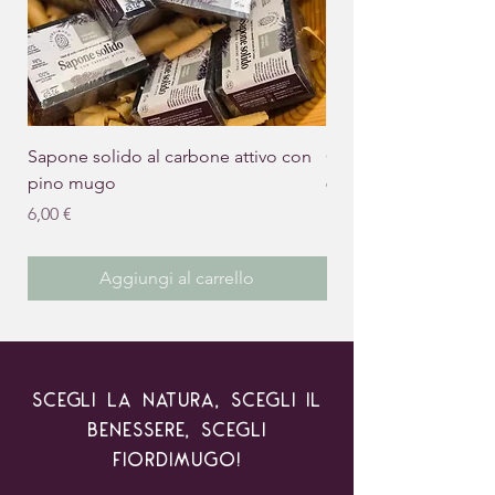
Sapone solido al carbone attivo con
Crema mani Essential
pino mugo
Prezzo
9,00 €
Prezzo
6,00 €
Aggiungi al carrello
Scegli la Natura, scegli il
Benessere, scegli
Fiordimugo!