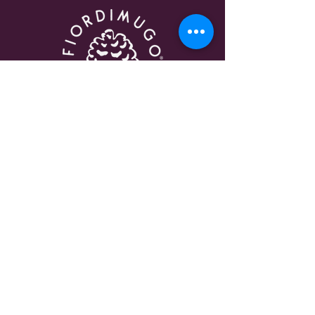
CONTATTI
Mail:
fiordimugo@gmail.com
Cell.
+39 351 653 9902
TEL. NEGOZIO & WELLNESS
FOLGARIA
+39 329 4631593
Scrivici
Privacy Policy
Cookie Policy