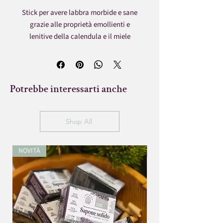
Stick per avere labbra morbide e sane
grazie alle proprietà emollienti e
lenitive della calendula e il miele
Potrebbe interessarti anche
Shop All
NOVITÀ
BEST SELLER