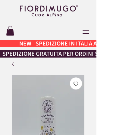
                NEW - SPEDIZIONE IN ITALIA A 4,99€ INVECE DI 8€
  SPEDIZIONE GRATUITA PER ORDINI SUPERIORI A 49